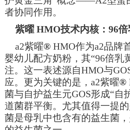
护黄金三角”概念——A2型蛋
者协同作用。
紫曜 HMO技术内核：96
a2紫曜
®
HMO作为a2品牌
婴幼儿配方奶粉，其“96倍乳
注。这一表述源自HMO与GO
应。更为关键的是，a2紫曜
®
菌与自护益生元GOS形成“自
道菌群平衡。尤其值得一提的
菌是母乳中也含有的益生菌，
的益生菌之一。